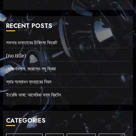
RECENT POSTS
সফদার ডাক্তারের চিকিৎসা বিভ্রাট
(no title)
ভোজনবিলাস: বহুরাম্ভে লঘু ক্রিয়া
স্যার সম্বোধন ব্যবহারের নিয়ম
ইংরেজি ভাষা: আমেরিকা বনাম ব্রিটেন
CATEGORIES