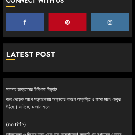
CONNECT WITH US
LATEST POST
সফদার ডাক্তারের চিকিৎসা বিভ্রাট
বছর দেড়েক আগে সন্ধ্যাবেলায় অম্লতার কারণে অস্বস্তি ও মাঝে মাঝে ঢেকুর
উঠছে। এদিকে, রমজান মাসে
(no title)
আমলাতন্ত্র ও চিকেন তন্ত্র একে বলে আমলাতন্ত্র! সরকারি পশু দপ্তরের একজন