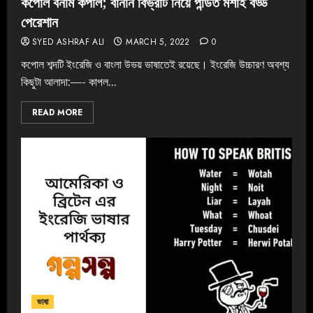
কপোল বনাম কপাল; বানান বিভ্রাট নিয়ে পন্ডিত মশাই বড্ড
পেরেশান
SYED ASHRAF ALI
MARCH 5, 2022
0
কপোল শব্দটি ইংরেজি ও বাংলা উভয় ভাষাতেই রয়েছে। ইংরেজি উচ্চারণ অবশ্য
কিছুটা আলাদা:—- ‌কাপল...
READ MORE
ভাষা