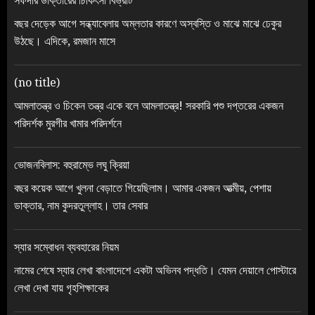
সফদার ডাক্তারের চিকিৎসা বিভ্রাট
বছর দেড়েক আগে সন্ধ্যাবেলায় অম্লতার কারণে অস্বস্তি ও মাঝে মাঝে ঢেকুর
উঠছে। এদিকে, রমজান মাসে
(no title)
আমলাতন্ত্র ও চিকেন তন্ত্র একে বলে আমলাতন্ত্র! সরকারি পশু দপ্তরের একজন
পরিদর্শক মুরগীর খামার পরিদর্শনে
ভোজনবিলাস: বহুরাম্ভে লঘু ক্রিয়া
বছর কয়েক আগে খুলনা বেড়াতে গিয়েছিলাম। আমার একজন আত্মীয়, পেশায়
ডাক্তার, নাম কুদরতুল্লাহ। তার সেবার
স্যার সম্বোধন ব্যবহারের নিয়ম
নামের শেষে স্যার লেখা বাংলাদেশে একটা অভিনব পদ্ধতি। যেমন দেয়ালে পোস্টারে
লেখা দেখা যায় গৃহশিক্ষাকের