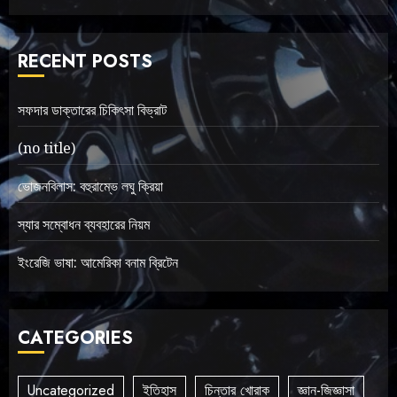
RECENT POSTS
সফদার ডাক্তারের চিকিৎসা বিভ্রাট
(no title)
ভোজনবিলাস: বহুরাম্ভে লঘু ক্রিয়া
স্যার সম্বোধন ব্যবহারের নিয়ম
ইংরেজি ভাষা: আমেরিকা বনাম ব্রিটেন
CATEGORIES
Uncategorized
ইতিহাস
চিন্তার খোরাক
জ্ঞান-জিজ্ঞাসা