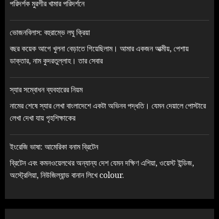
পরিদর্শক মুরগীর খামার পরিদর্শনে
ভোজনবিলাস: বহুরাম্ভে লঘু ক্রিয়া
বছর কয়েক আগে খুলনা বেড়াতে গিয়েছিলাম। আমার একজন আত্মীয়, পেশায়
ডাক্তার, নাম কুদরতুল্লাহ। তার সেবার
স্যার সম্বোধন ব্যবহারের নিয়ম
নামের শেষে স্যার লেখা বাংলাদেশে একটা অভিনব পদ্ধতি। যেমন দেয়ালে পোস্টারে
লেখা দেখা যায় গৃহশিক্ষাকের
ইংরেজি ভাষা: আমেরিকা বনাম ব্রিটেন
ব্রিটেন এবং কমনওয়েলথের অন্যান্য দেশ যেমন দক্ষিণ এশিয়া, ওয়েস্ট ইন্ডিজ,
অস্ট্রেলিয়া, নিউজিল্যান্ড বানান লিখে colour.