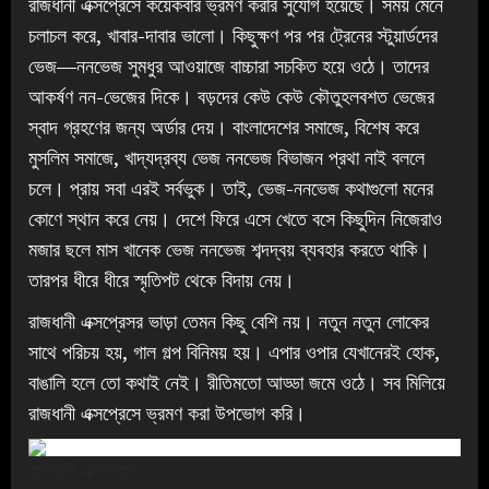
রাজধানী এক্সপ্রেসে কয়েকবার ভ্রমণ করার সুযোগ হয়েছে। সময় মেনে
চলাচল করে, খাবার-দাবার ভালো। কিছুক্ষণ পর পর ট্রেনের স্টুয়ার্ডদের
ভেজ—ননভেজ সুমধুর আওয়াজে বাচ্চারা সচকিত হয়ে ওঠে। তাদের
আকর্ষণ নন-ভেজের দিকে। বড়দের কেউ কেউ কৌতুহলবশত ভেজের
স্বাদ গ্রহণের জন্য অর্ডার দেয়। বাংলাদেশের সমাজে, বিশেষ করে
মুসলিম সমাজে, খাদ্যদ্রব্য ভেজ ননভেজ বিভাজন প্রথা নাই বললে
চলে। প্রায় সবা এরই সর্বভুক। তাই, ভেজ-ননভেজ কথাগুলো মনের
কোণে স্থান করে নেয়। দেশে ফিরে এসে খেতে বসে কিছুদিন নিজেরাও
মজার ছলে মাস খানেক ভেজ ননভেজ শব্দদ্বয় ব্যবহার করতে থাকি।
তারপর ধীরে ধীরে স্মৃতিপট থেকে বিদায় নেয়।
রাজধানী এক্সপ্রেসর ভাড়া তেমন কিছু বেশি নয়। নতুন নতুন লোকের
সাথে পরিচয় হয়, গাল গল্প বিনিময় হয়। এপার ওপার যেখানেরই হোক,
বাঙালি হলে তো কথাই নেই। রীতিমতো আড্ডা জমে ওঠে। ‌সব মিলিয়ে
রাজধানী এক্সপ্রেসে ভ্রমণ করা উপভোগ করি।
রাজধানী এক্সপ্রেস