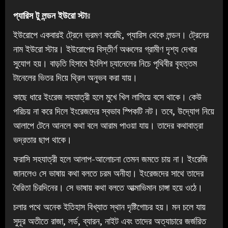
প্যারিস টু লন্ডন ইউরো স্টা
র
ইউরোপে একবারই ট্রেনে ভ্রমণ করেছি, প্যারিস থেকে লন্ডন। ট্রেনের
নাম ইউরো স্টার। ইউরোপের বিস্তীর্ণ অঞ্চলের গ্রামীণ দৃশ্য দেখার
সুযোগ হয়। বাড়তি হিসাবে ইংলিশ চ্যানেলের নিচে পৃথিবীর বৃহত্তম
টানেলের ভিতর দিয়ে থ্রিল অনুভব করা যায়।
কাছে ধারে ইংরেজ সহযাত্রী হলে মুখে খিল লাগিয়ে বসে থাকে। কেউ
পরিচয় না করে দিলে ইংরেজদের স্বভাব স্পিকটি নট। তবে, উদ্যোগ নিয়ে
আলাপে টেনে আনলে কথা বলে আরাম পাওয়া যায়। তাদের কথাবাত্রা
ভদ্রতার ছাপ থাকে।
ফরাসি সহযাত্রী হলে আলাপ-আলোচনা তেমন জমতে চায় না। ইংরেজি
জানলেও সে ভাষায় কথা বলতে চরম অনীহা। ইংরেজদের সাথে তাদের
বৈরিতা চিরদিনের। সে ভাষায় কথা বলতে আত্মাভিমান চাঙ্গা হয়ে ওঠে।
চলার পথে অনেক ইতিহাস বিখ্যাত স্থান দৃষ্টিগোচর হয়। মন চলে যায়
সুদূর অতীতে রাজা, লর্ড, ব্যারন, নাইট এবং তাদের অত্যাচারে জর্জরিত