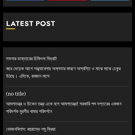
LATEST POST
সফদার ডাক্তারের চিকিৎসা বিভ্রাট
বছর দেড়েক আগে সন্ধ্যাবেলায় অম্লতার কারণে অস্বস্তি ও মাঝে মাঝে ঢেকুর
উঠছে। এদিকে, রমজান মাসে
(no title)
আমলাতন্ত্র ও চিকেন তন্ত্র একে বলে আমলাতন্ত্র! সরকারি পশু দপ্তরের একজন
পরিদর্শক মুরগীর খামার পরিদর্শনে
ভোজনবিলাস: বহুরাম্ভে লঘু ক্রিয়া