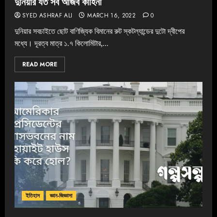
দুনিয়ার যত সব আজব কাহিনী
SYED ASHRAF ALI
MARCH 16, 2022
0
দুনিয়ার সবচাইতে ছোট বাণিজ্যিক বিমানের রুট স্কটল্যান্ডের দুটো দ্বীপের
মধ্যে। দূরত্ব মাত্র ১.৭ কিলোমিটার,...
READ MORE
ইতিহাস
জ্ঞান-জিজ্ঞাসা