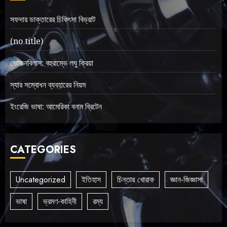
সফদার ডাক্তারের চিকিৎসা বিভ্রাট
(no title)
ভোজনবিলাস: বহুরাম্ভে লঘু ক্রিয়া
স্যার সম্বোধন ব্যবহারের নিয়ম
ইংরেজি ভাষা: আমেরিকা বনাম ব্রিটেন
CATEGORIES
Uncategorized
ইতিহাস
চিন্তার খোরাক
জ্ঞান-জিজ্ঞাসা
ভাষা
ভ্রমণ-কাহিনী
রম্য