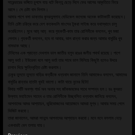
সারেন্ডারের ভঙ্গিতে চুপসে যায় বটে কিন্তু ছেড়ে দিলে ফের আগের আকৃতিতে ফিরে 
আসে। সে চেষ্টা বাদ দিলাম। 
আমার পাশে বসা ডাক্তার কুদরতুল্লাহ মেডিকেল কলেজে অনেক কাটাকাটি করেছেন। 
তিনি চেষ্টা চরিত্র করে বেশ কতকগুলি মাংসের টুকরা সাইজ করে যথাস্থানে চালু 
করেছিলেন। মুখে আহ্ আহ্ ‌ করে গৃহকর্তী-কাম তার রোগিনীকে বললেন, খুব মজা 
পেলাম। গৃহকর্তী বললেন, হবে না আবার, ভাল রান্না করার জন্য আমার বাবুর্চির খুব 
নামডাক আছে।
টেবিলের এক প্রান্তে দেখলাম ডাল জাতীয় হলুদ রঙের জলীয় পদার্থ রয়েছে। পাশে 
আলু ভর্তা। ইউরেকা বলে আলু ভর্তা তার সাথে ডাল মিলিয়ে কিছুটা হলেও উদরে  
চালান দিয়ে ক্ষুন্নিবৃত্তি চেষ্টা করলাম। 
ঢেকুর তুলতে তুলতে বাড়ির কর্ত্রীকে ধন্যবাদ জানালে তিনি আমাকেও বললেন, আমাদের 
বাবুর্চির রান্নার হাতটা খুবই ভালো। কাটা ঘায়ে নুনের ছিটা!
বিদায় পর্বটি অবশ্য গার্ড অব অনার সহ জাঁকজমকের সাথে সম্পন্ন হল। ডঃ কুদরত 
উল্লাহ মহাইমেন সাহেব ও তার রোগিনীকে উচ্ছ্বসিত ধন্যবাদ জানিয়ে বললেন, 
আপনাদের আদর আপ্যায়ন, ভুরিভোজনের আয়োজনে আমরা মুগ্ধ। আবার সময় পেলে 
ভিজিট করবো।
তারা জানালেন, আমরা সানন্দে আপনাদের আপ্যায়ন করবো। মনে মনে বললাম নেড়ে 
একবারই বেল তলায় যায়।