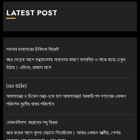
LATEST POST
সফদার ডাক্তারের চিকিৎসা বিভ্রাট
বছর দেড়েক আগে সন্ধ্যাবেলায় অম্লতার কারণে অস্বস্তি ও মাঝে মাঝে ঢেকুর
উঠছে। এদিকে, রমজান মাসে
(no title)
আমলাতন্ত্র ও চিকেন তন্ত্র একে বলে আমলাতন্ত্র! সরকারি পশু দপ্তরের একজন
পরিদর্শক মুরগীর খামার পরিদর্শনে
ভোজনবিলাস: বহুরাম্ভে লঘু ক্রিয়া
বছর কয়েক আগে খুলনা বেড়াতে গিয়েছিলাম। আমার একজন আত্মীয়, পেশায়