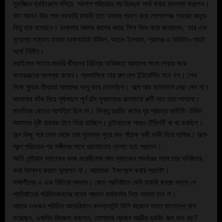
সুসজ্জিত ড্রইংরুমে বসিয়ে ‌ আলাপ পরিচয়ের পর ড্রিঙ্ক সার্ভ করার ব্যবস্থা করলেন। 
খান সাহেব উচ্চ পদে সরকারি চাকরি হতে অবসর গ্রহণ করে গোপালগঞ্জ শহরের অদূরে 
থিতু হয়ে বসেছেন। ডাক্তার আমার কানের কাছে ফিস ফিস করে জানালেন,  তার এক 
সুযোগ্য সন্তান ঢাকায় ডাকসাইটে উকিল, অঢেল ইনকাম, গ্রামের এ বাড়িটাও তারই 
অর্থে নির্মিত।
মহাইমেন সাহেব চাকরি জীবনের বিচিত্র অভিজ্ঞতা আমাদের সাথে শেয়ার করে 
মনোরঞ্জনের ব্যবস্থা করেন। প্রথমদিকে তার গল্প বেশ ইন্টারেস্টিং মনে হল। শেষ 
দিকে ক্ষুধার তীব্রতা আমাদের কাবু করে ফেলেছিল। গল্পে আর মনোযোগ দেয়া গেল না। 
জানালার ফাঁক দিয়ে পূর্বাকাশে পূর্ণ চাঁদ সুকান্তের ঝলসানো রুটি মনে হতে লাগলো। 
মানচিত্র খেতেও আপত্তি ছিল না। কিন্তু ড্রয়িং রুমের দূর প্রান্তে ডাইনিং টেবিল 
আমাদের দৃষ্টি বারবার টেনে নিয়ে যাচ্ছিল। ঘন্টাখানেক পরেও টেবিলটি খা খা করছিল।
অল্প কিছু পরে ঢাকা থেকে তার সুযোগ্য পুত্র জন পাঁচেক সঙ্গী সাথী নিয়ে হাজির। অল্প-
স্বল্প পরিচয়ের পর সঙ্গীদের সাথে আলোচনায় ব্যস্ত হয়ে পড়লেন।
আমি সেন্ট্রাল ব্যাংকের কাজ করেছিলাম শুনে ব্যাংকের গভর্নরের সাথে তার ঘনিষ্ঠতার 
কথা উল্লেখ করতে ভুললেন না। আমাদের  ইমপ্রেস করার প্রচেষ্টা। 
বাঙ্গালীদের এ এক বিচিত্র স্বভাব। কোন প্রতিষ্ঠানে কেউ চাকরি করছে শুনলে সে 
প্রতিষ্ঠানের পরিচিতজনদের মধ্যে প্রধান কর্মকর্তার নিচে নামতে চান না। 
আমার একজন পরিচিত আমেরিকান কনসালটেন্ট যিনি বহুকাল যাবত বাংলাদেশ বাস 
করেছেন, একদিন জিজ্ঞেস করলেন, তোমাদের প্রধান মন্ত্রীর ড্রয়িং রুম কত বড়?‌ 