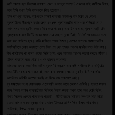
আমি অবাক হয়ে জিজ্ঞেস করলাম, কেন এ অদ্ভুত প্রশ্ন? একজন থাই রমণীকে বিবাহ 
করে তিনি তখন তিনি ব্যাংককে থিতু হয়েছেন। 
তিনি ব্যাখ্যা দিলেন, ব্যাংককে যিনিই ব্যবসার উদ্দেশ্যে যান তিনি সে দেশের 
ব্যবসায়ীদের ইমপ্রেস করার জন্য গল্প দেন প্রধানমন্ত্রীর সাথে এত ঘনিষ্ঠতা যে যে 
কোন সময় তার ড্রইং রুমে হাজির হতে পারেন। তার হিসাব মতে, প্রধান মন্ত্রী যদি 
প্রত্যেককে এক মিনিট করেও সময় দেন তাহলে পুরো দিনই  ‘ঘনিষ্ঠ’ লোকজনের সাথে 
কথা বলে কাটাতে হবে। বাকি দায়িত্ব মাথায় উঠবে। দেশেও অনেকে প্রধানমন্ত্রীর 
উপস্থিতিতে কোন অনুষ্ঠানে যোগ দিলে গল্প দেন তাদের প্রধান মন্ত্রীর সাথে উঠা বসা।
দীর্ঘ প্রতীক্ষার পর বাসনপত্রের মিষ্টি টুংটাং শব্দে আমাদের আশার আলো জ্বলে উঠলো। 
টেবিল সাজানো হয়ে গেছে। এখন ডাকের অপেক্ষায়। 
আমাদের অবাক করে দিয়ে আইন ব্যবসায়ি সন্তান তার সঙ্গী সাথীদের নিয়ে তড়িঘড়ি 
করে টেবিলের ছয় খানা চেয়ারই দখল করে বসলো। আমরা মুরব্বি কিসিমের ক’জন 
আমন্ত্রিত অতিথি অপেক্ষা করছি সে দিকে তার ভ্রুক্ষেপ নেই। 
যুব সমাজের মধ্যে সৌজন্যের এতোখানি অভাব আগে কোথাও দেখিনি। হয়তো টাকার 
গরম কিম্বা আইন ব্যবসায়ীদের বিচিত্র চিন্তা ভাবনা অথবা তার অর্থে তৈরি বিল্ডিং 
বিধায় নিজের গুরুত্ব প্রকাশের প্রচেষ্টা। উঠতি বয়সে শিষ্টাচার সম্পর্কে‌ পিতা মাতা 
হয়তো নানান কাজে ব্যস্ত থাকায় তাকে ঠিকমত তালিম দিয়ে উঠতে পারেননি। 
মোটকথা, বিগড়ে  যাওয়া যুবক।