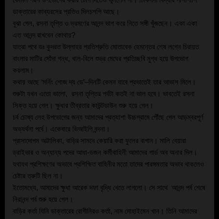
কোমল পরশ উপভোগের করার টোপ দিতেও ভুললেন না। চিকিৎসা বিদ্যার পাশাপাশি 
ডাক্তারের কাব্যরসের প্রতিও দিলচশপি আছে। 
বুঝা গেল, রসনা তৃপ্তি ও ভ্রমণের আনন্দ ভাগ করে নিতে সঙ্গী খুঁজছেন। একা একা 
এত আনন্দ রাখবেন কোথায়?
যাত্রা পথে ডঃ কুদরত উল্লাহর প্রতিশ্রুতি মোতাবেক হেমন্তের শেষ লগ্নে চিরায়ত 
বাংলার মাটির সোঁদা গন্ধ, খাল-বিলে শুভ্র মেঘের প্রতিচ্ছবি মুগ্ধ হয়ে উপভোগ 
করলাম। 
কথায় আছে ‘মর্নিং শোজ দ্য ডে’–দিনটি কেমন যাবে প্রভাতেই তার আভাস মিলে। 
শুরুটা যখন এতো ভালো,  রসনা‌ তৃপ্তির পর্বটা কতই না ভাল হবে।‌ ভাবতেই‌ রসনা 
সিক্ত হয়ে গেল। ক্ষুধার তীব্রতার কাউন্টডাউন শুরু হয়ে গেল।
চর্ব চোষ্য লেহ উপভোগের জন্য আমাদের প্রত্যাশা উচ্চগ্রামে পৌঁছে গেল আড়ম্বরপূর্ণ 
অভ্যর্থনা পর্বে। একেবারে ভিআইপি‌ বন্দনা। 
প্রাসাদোপম অট্টালিকা, বাড়ির সামনে কেয়ারি করা ফুলের বাগান। মালি বেয়ারা 
ড্রাইভার‌ ও অন্যান্য পদের আধা-ডজন কর্মীবাহিনী আমাদের গার্ড অব অনার দিল। 
যথাযথ প্রশিক্ষণের অভাবে প্রশিক্ষিত বাহিনীর মতো তাদের পারঙ্গমতার অভাব থাকলেও 
চেষ্টার ত্রুটি ছিল না। 
ইতোমধ্যে, আমাদের ক্ষুধা আরেক দফা বৃদ্ধি খেতে লাগলো। সে সাথে  আনন্দ পর্ব শেষে 
নিরানন্দ পর্ব শুরু হয়ে গেল।
বাড়ির কর্তা যিনি ডাক্তারের রোগীনিরও কর্তা, নাম মোহাইমেন খান। তিনি আমাদের 