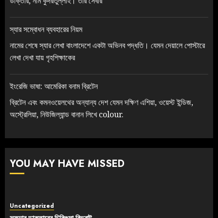
ডাক্তার, নাম কুদরতুল্লাহ। তার সেবার
স্যার সম্বোধন ব্যবহারের নিয়ম
নামের শেষে স্যার লেখা বাংলাদেশে একটা অভিনব পদ্ধতি। যেমন দেয়ালে পোস্টারে
লেখা দেখা যায় গৃহশিক্ষাকের
ইংরেজি ভাষা: আমেরিকা বনাম ব্রিটেন
ব্রিটেন এবং কমনওয়েলথের অন্যান্য দেশ যেমন দক্ষিণ এশিয়া, ওয়েস্ট ইন্ডিজ,
অস্ট্রেলিয়া, নিউজিল্যান্ড বানান লিখে colour.
YOU MAY HAVE MISSED
Uncategorized
সফদার ডাক্তারের চিকিৎসা বিভ্রাট