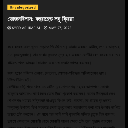
Uncategorized
ভোজনবিলাস: বহুরাম্ভে লঘু ক্রিয়া
SYED ASHRAF ALI
MAY 27, 2023
বছর কয়েক আগে খুলনা বেড়াতে গিয়েছিলাম। আমার একজন আত্মীয়, পেশায় ডাক্তার, 
নাম কুদরতুল্লাহ। তার সেবার কুদরতে মুগ্ধ হয়ে একজন রোগীনি বেশ কয়েক বার  তার 
বাড়িতে খেতে আমন্ত্রণ জানালে অবশেষে সম্মতি জ্ঞাপন করলেন। 
বয়স হলেও মহিলার চেহারা, চালচলন, পোশাক-পরিচ্ছদে অভিজাত্যের ছাপ। 
মিষ্টভাষীনিও বটে। 
রোগীনির বাড়ি শহর থেকে ৪০ মাইল দূরে গোপালগঞ্জ শহরের আশেপাশে কোথাও।
ডাক্তার আমাকেও সাথে নিয়ে যেতে ইচ্ছা প্রকাশ করলেন। আমার ইতস্ততা‌ দেখে 
গোপালগঞ্জ শহরের সন্নিকটে হাওড়ের বিশাল রুই, কাতলা, কৈ মাছের ব্যঞ্জনসহ 
অন্যান্য উপাদেয় ডিশ সহকারে রসনা তৃপ্ত করার সম্ভাবনার কথা বলে উৎসাহ জাগিয়ে 
তুলতে চেষ্টা করলেন। সে সাথে পথে সারি সারি বৃক্ষরাজি সজ্জিত ব্র্যান্ড নিউ রাজপথ, 
দুপাশে হেমন্তের সোনালী রোদে সোনালী ধানের ক্ষেতে ঢেউ তুলে মৃদুমন্দ বাতাসের 