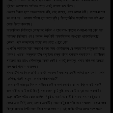
মহাইমেন সাহেব, দিশেহারা হয়ে সন্তানের কাছে করুন  আবেদন করলেন অন্তত 
দুইজন অপেক্ষারত গেস্টদের জন্য একটু জায়গা করে দিতে।
একবার চিন্তা হলো ভদ্রলোককে বলি, ভাই সাহেব, এবার আমরা উঠি। খাওয়া-দাওয়া 
বড় কথা নয়। আলাপ পরিচয় হল তাতে খুশি। কিন্তু নিরীহ মানুষটিকে মনে কষ্ট দেয়া 
থেকে বিরত থাকলাম।
অগ্রাধিকার ভিত্তিতে ভোজনরত উকিল ও তার সাঙ্গ-পাঙ্গদের খাওয়া-দাওয়া শেষ হলে 
আমাদের‌ সিরিয়াল এল। ক্রমশ ঊর্ধ্বগামী অস্বস্তিকর পর্বগুলোর ধারাবাহিকতায় 
ভোজন পর্বটি অস্বস্তির মাত্রা উচ্চপর্যায়ে পৌঁছে গেল।
এ পর্যায় আমাদের যিনি নিমন্ত্রণ করে নিয়ে এসেছিলেন সে ভদ্রমহিলা অকুস্থলে উদয় 
হলেন। এতক্ষণ সম্ভবত তিনি বাবুর্চিদের রান্না বান্না তদারকি করছিলেন। মহাইমেন 
সাহেবের মত তারও সৌজন্যের অভাব নেই। ‘একটু’ বিলম্বে ‌ খাবার সার্ভ করা হয়েছে 
বলে দুঃখ প্রকাশ করলেন।
খাবার টেবিলের দিকে তাকিয়ে কাজী নজরুল ইসলামের একটা কবিতা মনে হল। ‘কোথা 
চেংগিস, গজনী-মামুদ, কোথায় কালাপাহাড়?’ 
কোথা সেই হাওড়ের বিশাল সাইজের রুই কাতলা কোথায় বা সে বিখ্যাত কই মাছ?
এক বাটিতে ছোট ছোট চিংড়ি মাছ বেগুন কুচি কুচি করে কেটে রান্না করা তরকারি। 
অন্য বাটিতে গভীর ঝোল জাতীয় লিকুইড পদার্থ থেকে উঁকি মারছে মাংসের টুকরা। 
বেগুন এবং চিংড়ি মাছে আমার এলার্জি। মাংসের টুকরা চেষ্টা করে দেখলাম। কোন পশুর 
কিম্বা রাবারের তৈরি মাংস কিনা বোঝা গেল না। দুই সারির দাঁতের মাঝে চেপে ধরলে 