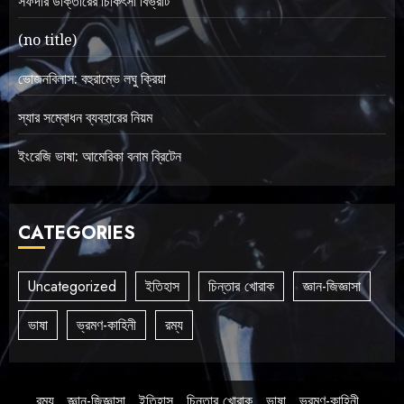
সফদার ডাক্তারের চিকিৎসা বিভ্রাট
(no title)
ভোজনবিলাস: বহুরাম্ভে লঘু ক্রিয়া
স্যার সম্বোধন ব্যবহারের নিয়ম
ইংরেজি ভাষা: আমেরিকা বনাম ব্রিটেন
CATEGORIES
Uncategorized
ইতিহাস
চিন্তার খোরাক
জ্ঞান-জিজ্ঞাসা
ভাষা
ভ্রমণ-কাহিনী
রম্য
রম্য
জ্ঞান-জিজ্ঞাসা
ইতিহাস
চিন্তার খোরাক
ভাষা
ভ্রমণ-কাহিনী