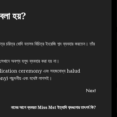
 বলা হয়?
্র চরিত্র বোদি যতসব বিচিত্র ইংরেজি শব্দ ব্যবহার করতেন। তাঁর
েখানে অবশ্য হলুদ ব্যবহার করা হয় না।
e application ceremony এবং সহজবোধ্য halud
পছন্দনীয় এবং যথেষ্ট লাগসই। ‌
Next
নামের আগে ব্যবহৃত Miss Mst ইত্যাদি শব্দগুলোর তাৎপর্য কি?