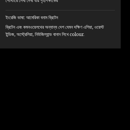
পোস্টারে লেখা দেখা যায় গৃহশিক্ষাকের
ইংরেজি ভাষা: আমেরিকা বনাম ব্রিটেন
ব্রিটেন এবং কমনওয়েলথের অন্যান্য দেশ যেমন দক্ষিণ এশিয়া, ওয়েস্ট
ইন্ডিজ, অস্ট্রেলিয়া, নিউজিল্যান্ড বানান লিখে colour.