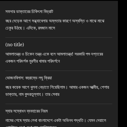
সফদার ডাক্তারের চিকিৎসা বিভ্রাট
বছর দেড়েক আগে সন্ধ্যাবেলায় অম্লতার কারণে অস্বস্তি ও মাঝে মাঝে
ঢেকুর উঠছে। এদিকে, রমজান মাসে
(no title)
আমলাতন্ত্র ও চিকেন তন্ত্র একে বলে আমলাতন্ত্র! সরকারি পশু দপ্তরের
একজন পরিদর্শক মুরগীর খামার পরিদর্শনে
ভোজনবিলাস: বহুরাম্ভে লঘু ক্রিয়া
বছর কয়েক আগে খুলনা বেড়াতে গিয়েছিলাম। আমার একজন আত্মীয়, পেশায়
ডাক্তার, নাম কুদরতুল্লাহ। তার সেবার
স্যার সম্বোধন ব্যবহারের নিয়ম
নামের শেষে স্যার লেখা বাংলাদেশে একটা অভিনব পদ্ধতি। যেমন দেয়ালে