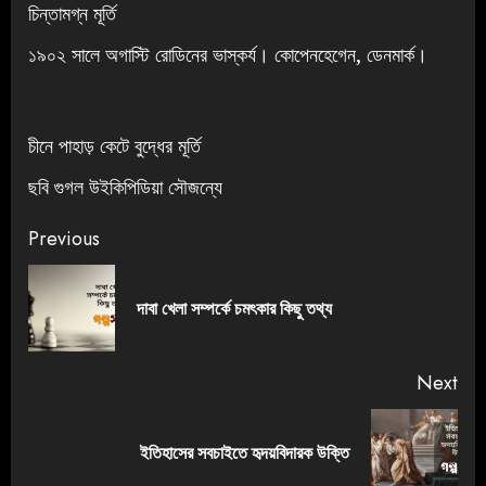
চিন্তামগ্ন মূর্তি
১৯০২ সালে অগাস্টি রোডিনের ভাস্কর্য। কোপেনহেগেন, ডেনমার্ক।
চীনে পাহাড় কেটে বুদ্ধের মূর্তি
ছবি গুগল উইকিপিডিয়া সৌজন্যে
Previous
দাবা খেলা সম্পর্কে চমৎকার কিছু তথ্য
Next
ইতিহাসের সবচাইতে হৃদয়বিদারক উক্তি