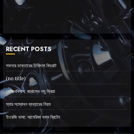
RECENT POSTS
সফদার ডাক্তারের চিকিৎসা বিভ্রাট
(no title)
ভোজনবিলাস: বহুরাম্ভে লঘু ক্রিয়া
স্যার সম্বোধন ব্যবহারের নিয়ম
ইংরেজি ভাষা: আমেরিকা বনাম ব্রিটেন