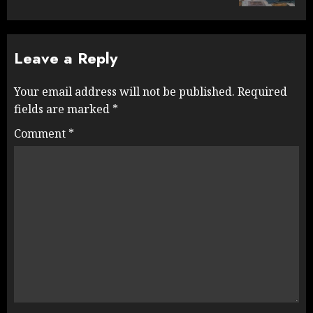
Leave a Reply
Your email address will not be published.
Required
fields are marked
*
Comment
*