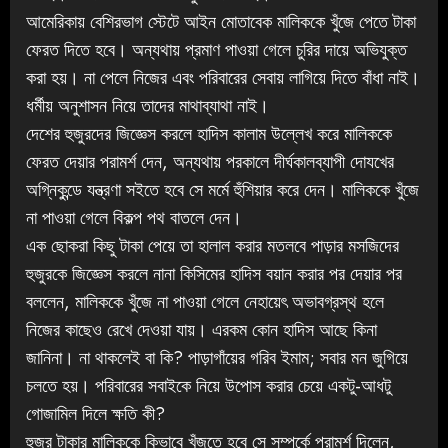
আমেরিকায় বেশিরভাগ স্টেটে আইন মোতাবেক মালিককে খুঁজে পেতে টাকা
ফেরত দিতে হবে। অন্যথায় প্রমাণ পাওয়া গেলে চুরির দায়ে অভিযুক্ত
করা হয়। না পেলে নিজের এবং পরিবারের সেবায় লাগিয়ে দিতে বাঁধা নাই।
ধর্মীয় অনুশাসন নিয়ে তাদের মাথাব্যাথা নাই।
দেশের হুজুরদের জিজ্ঞেস করলে হাদিস কালাম উল্লেখ করে মালিককে
ফেরত দেয়ার পরামর্শ দেন, অন্যথায় পরকালে দীর্ঘকালব্যাপী দোযখের
অগ্নিকুন্ডে যন্ত্রণা সইতে হবে সে মর্মে হুঁশিয়ার করে দেন। মালিককে খুঁজে
না পাওয়া গেলে বিকল্প পথ বাতলে দেন।
এক ছোকরা কিছু টাকা পেয়ে তা হালাল করার মতলবে পাড়ার মসজিদের
হুজুরকে জিজ্ঞেস করলে নানা কিসিমের হাদিস বয়ান করার পর দেয়ার পর
বললেন, মালিককে খুঁজে না পাওয়া গেলে নেহায়েৎ অভাবগ্রস্থ হলে
নিজের কাছেও রেখে দেওয়া যায়। এরকম কোন হাদিস আছে কিনা
জানিনা। না থাকলেই বা কি? পাড়াগাঁয়ের গরিব ইমাম; সবার মন জুগিয়ে
চলতে হয়। পরিবারের সবাইকে নিয়ে উপোস করার চেয়ে একটু-আধটু
গোজামিল দিলে ক্ষতি কী?
হুজুর টাকার মালিককে কিভাবে খুঁজতে হবে সে সম্পর্কে পরামর্শ দিলেন,