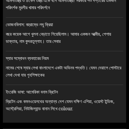
আমলাতন্ত্র ও চিকেন তন্ত্র একে বলে আমলাতন্ত্র! সরকারি পশু দপ্তরের একজন
পরিদর্শক মুরগীর খামার পরিদর্শনে
ভোজনবিলাস: বহুরাম্ভে লঘু ক্রিয়া
বছর কয়েক আগে খুলনা বেড়াতে গিয়েছিলাম। আমার একজন আত্মীয়, পেশায়
ডাক্তার, নাম কুদরতুল্লাহ। তার সেবার
স্যার সম্বোধন ব্যবহারের নিয়ম
নামের শেষে স্যার লেখা বাংলাদেশে একটা অভিনব পদ্ধতি। যেমন দেয়ালে পোস্টারে
লেখা দেখা যায় গৃহশিক্ষাকের
ইংরেজি ভাষা: আমেরিকা বনাম ব্রিটেন
ব্রিটেন এবং কমনওয়েলথের অন্যান্য দেশ যেমন দক্ষিণ এশিয়া, ওয়েস্ট ইন্ডিজ,
অস্ট্রেলিয়া, নিউজিল্যান্ড বানান লিখে colour.