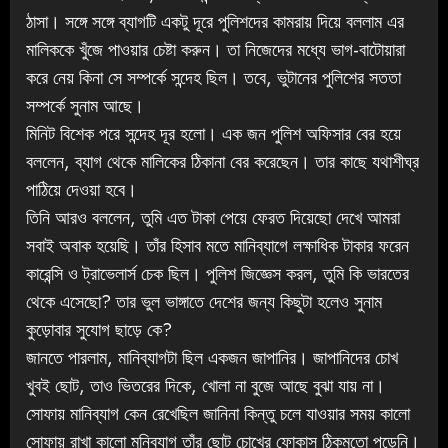
ঠাসা। সঙ্গে সঙ্গে ব্যাগটি একটু দূরে পুলিশদের কামরায় দিয়ে বললাম এর
মালিককে খুঁজে পাওয়ার চেষ্টা করুন। তা নিজেদের মধ্যে ভাগ-বাটোয়ারা
করে নেয় কিনা সে সম্পর্কে সন্দেহ ছিল। তবে, ভুটানের পুলিশের সততা
সম্পর্কে সুনাম আছে।
মিনিট বিশেক পরে সন্দেহ দূর হলো। এক জন পুলিশ অফিসার বের হয়ে
বললেন, ব্যাগ থেকে মালিকের ঠিকানা বের করেছেন। তার কাছে যথাশীঘ্র
পাঠিয়ে দেওয়া হবে।
তিনি আরও বললেন, তুমি এত টাকা পেয়ে ফেরত দিয়েছো দেখে আমরা
সবাই অবাক হয়েছি। তাঁর হিসাব মতে মানিব্যাগে লক্ষাধিক টাকার ফরেন
কারেন্সি ও ট্রাভেলার্স চেক ছিল। পুলিশ জিজ্ঞেস করল, তুমি কি ভারতের
থেকে এসেছো? তার ভুল ভাঙ্গাতে দেশের জন্য কিছুটা হলেও সুনাম
কুড়োবার সুযোগ ছাড়ে কে?
জানতে পারলাম, মানিব্যাগটা ছিল একজন জাপানির। জাপানিদের চোখ
খুবই ছোট, তাও ভিতরের দিকে, খোলা না বুজে আছে বুঝা যায় না।
সোফায় মানিব্যাগ কেন রেখেছিল জানিনা কিন্তু চলে যাওয়ার সময় কালো
সোফায় রাখা কালো মনিব্যাগ তাঁর ছোট চোখের ফোকাস ঠিকমতো পড়েনি।