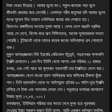
টাকা ফেরত দিয়েছে। আমার ভুলো মন। স্কুল-কলেজে পড়া ভুলে
জীবনটা জেরবার করে ফেলেছি। এসমস্ত গরীব মানুষেরা যদি আমায় ভুলো
মনের সুযোগ নিত তাহলে দেউলিয়ার খাতায় নাম লেখাতে হত।
বিদেশেও বাঙ্গালীদের সততার সুনাম আছে। যেসব দেশে বাঙালি শ্রমিক
আছে সে দেশে, বিশেষ করে অল্প শিক্ষিতদের, অনেক সুনামেরকথা শুনতে
পেয়েছি। ইন্টারনেট থেকে তাদের কয়েক জনের অবিশ্বাস্য গল্প শোনানো
যাক।
মুকুল আসাদুজ্জামান নিউ ইয়র্কের মেডিকেল স্টুডেন্ট, পড়ালেখার পাশাপাশি
ট্যাক্সি চালাতেন। এক দিন ইটালি থেকে আগত এক পরিবার ২১ হাজার
ডলার, এবং সেই সাথে বহু মূল্যবান গয়নাগাটি তার ট্যাক্সিতে ফেলে যায়।
আসাদুজ্জামান ফেলে যাওয়া ব্যাগ আবিষ্কার করে মালিকের ঠিকানা খুঁজে
পান। তিনি ম্যানহাটন থেকে লং আইল্যান্ড দুইবার ৬০ মাইল দূরে ট্যাক্সি
চালিয়ে সে টাকা এবং অলংকার ফেরত দেন। শুধুমাত্র ডলারের বাংলাদেশ
টাকায় মূল্য ১৭,৮৪, ০০০।
বলাবাহুল্য, ইটালিয়ান পরিবার তার সততা দেখে মুগ্ধ হয়ে পুরস্কার
দেওয়ার ইচ্ছা প্রকাশ করলে তিনি বলেন, আমি একজন ধর্মপ্রাণ মুসলিম,