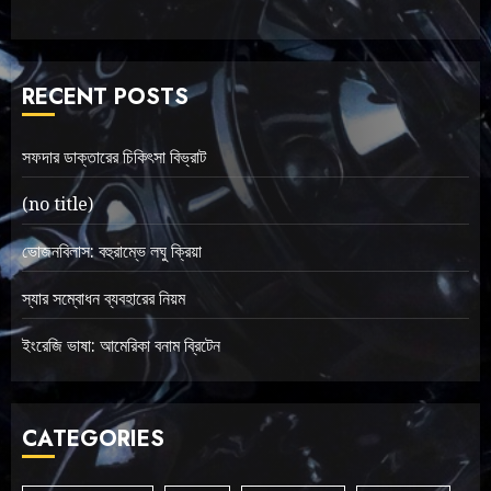
RECENT POSTS
সফদার ডাক্তারের চিকিৎসা বিভ্রাট
(no title)
ভোজনবিলাস: বহুরাম্ভে লঘু ক্রিয়া
স্যার সম্বোধন ব্যবহারের নিয়ম
ইংরেজি ভাষা: আমেরিকা বনাম ব্রিটেন
CATEGORIES