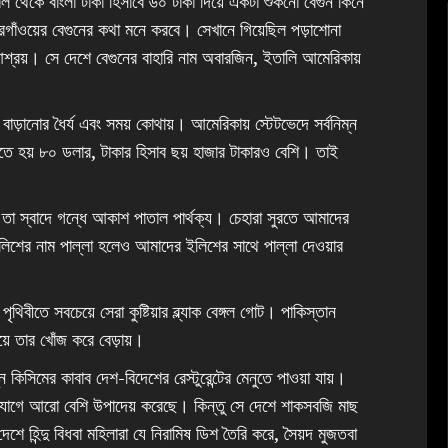
থেকে বাংলা টাকা হিসাবে ৬০ টাকা দিয়ে একটা শুকনো বেগুন কিনে
রগাঁওয়ের বেগুনের কথা মনে করবে। সেখানে গিয়েছিল পড়াশোনা
শ্রয়। ‌সে দেশে বেগুনের বাহারি নাম অবারজিন, ইতালি আমেরিকায়
াড়ানোর ধৈর্য এবং সময় কোথায়। আমেরিকায় স্টেটভেদে সর্বনিম্ন
 দিতে হয় ৮০ ডলার, টাকার হিসাব ছয় হাজার টাকারও বেশি। তাই
 তা স্বাদে গন্ধে আকাশ পাতাল পার্থক্য। চেহারা সুরতে আমাদের
ইলিশের নাম পাল্লা হলেও আমাদের ইলিশের সাথে পাল্লা দেওয়ার
িবীতে সবচেয়ে সেরা কুষ্টিয়ার ব্ল্যাক বেঙ্গল গোট। পাকিস্তান
়ে তার খোঁজ করে বেড়ায়।
কিসিমের কাবাব দেশ-বিদেশের রেস্টুরেন্টের মেনুতে পাওয়া যায়।
সহযোগে আরো বেশি উপাদেয় করেছে। কিন্তু সে দেশে শাকসবজি মাছ
শে হিন্দু বিধবা মহিলারা যে নিরামিষ ডিশ তৈরি করে, সৈয়দ মুজতবা