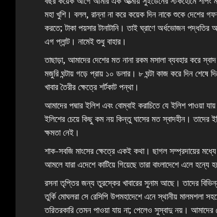
বছর কয়েক আগে আমার এক আত্মীয় সুইডেনের স্টকহোমে শপিং মল 
মহা খুশি। বলল, রান্না না করে কয়েক দিন নাকে শুকে দেশের গফ
করতে; টাকা পয়সার টানাটানি। তাই ঘ্রাণে অর্ধভোজন পদ্ধতির আ
এগ প্লান্ট। নামেই শুধু বাহার।
তাছাড়া, আমাদের দেশের মত নানা রকম মসালা ব্যবহার করে স্বাদ ব
মজুরি ঘন্টায় গড়ে প্রায় ১০ ডলার। ৮ ঘন্টা কাজ করে দিন শেষে
খাবার তৈরীর ক্ষেত্রে শর্টকাট পন্থা।
আমাদের পদ্মার ইলিশ এবং বোম্বাই করাচিতে যে ইলিশ পাওয়া যায়
ইলিশের চেয়ে কিছু কম নয় কিন্তু ঘাসের মত স্বাদহীন। তাদের 
ক্ষমতা নেই।
শাক-সবজি মাংসের ক্ষেত্রে একই কথা। ছাগল সম্প্রদায়ের মধ্যে পৃথ
আমলে যারা এদেশে কাটিয়ে গিয়েছে তারা বাংলাদেশে এলে হন্যে হয
রসনা তৃপ্তির জন্য তুরস্কের খাবারের সুনাম আছে। তাদের বিভিন্ন 
তুর্কি মোঘলরা সে রেসিপি উপমহাদেশে এনে স্থানীয় মালমশলা 
তরিতরকারি তেমন পাওয়া যায় না; পেলেও সুস্বাদু নয়। আমাদের দে