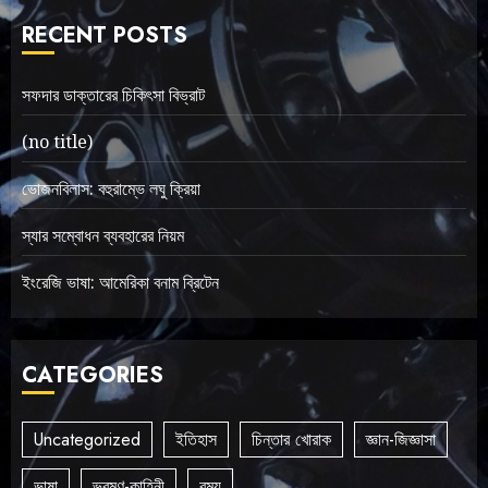
RECENT POSTS
সফদার ডাক্তারের চিকিৎসা বিভ্রাট
(no title)
ভোজনবিলাস: বহুরাম্ভে লঘু ক্রিয়া
স্যার সম্বোধন ব্যবহারের নিয়ম
ইংরেজি ভাষা: আমেরিকা বনাম ব্রিটেন
CATEGORIES
Uncategorized
ইতিহাস
চিন্তার খোরাক
জ্ঞান-জিজ্ঞাসা
ভাষা
ভ্রমণ-কাহিনী
রম্য