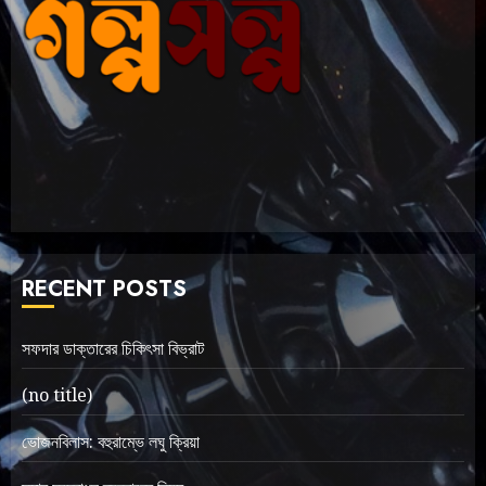
RECENT POSTS
সফদার ডাক্তারের চিকিৎসা বিভ্রাট
(no title)
ভোজনবিলাস: বহুরাম্ভে লঘু ক্রিয়া