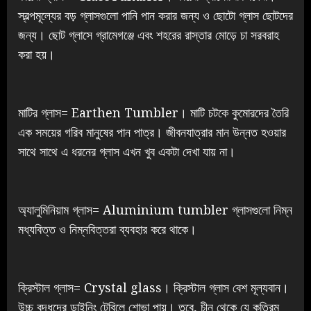
স্বল্পমূল্যের বড় গ্লাসগুলো পানি পান করার জন্য ও ছোটো গ্লাস ছোটদের
জন্য। ছোট গ্লাসে গ্রামেগঞ্জে এবং শহরের রাস্তার মোড়ে চা সরবরাহ
করা হয়।
মাটির গ্লাস= Earthen Tumbler। মাটি চটকে কুমোরদের তৈরি
এক সময়ের গরিব মানুষের পান পাত্র। জীবনযাত্রার মান উন্নত হওয়ার
সাথে সাথে এ ধরনের গ্লাস এখন খুব একটা দেখা যায় না।
অ্যালুমিনিয়াম গ্লাস= Aluminium tumbler গ্লাসগুলো নিম্ন
মধ্যবিত্ত ও নিম্নবিত্তরা ব্যবহার করে থাকে।
ক্রিস্টাল গ্লাস= Crystal glass। ক্রিস্টাল গ্লাস বেশ মূল্যবান।
উচ্চ বৃদ্ধদের ডাইনিং টেবিলে শোভা পায়। তবে, চীন থেকে যে কৃত্রিম