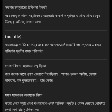
সফদার ডাক্তারের চিকিৎসা বিভ্রাট
বছর দেড়েক আগে সন্ধ্যাবেলায় অম্লতার কারণে অস্বস্তি ও মাঝে মাঝে ঢেকুর
উঠছে। এদিকে, রমজান মাসে
(no title)
আমলাতন্ত্র ও চিকেন তন্ত্র একে বলে আমলাতন্ত্র! সরকারি পশু দপ্তরের একজন
পরিদর্শক মুরগীর খামার পরিদর্শনে
ভোজনবিলাস: বহুরাম্ভে লঘু ক্রিয়া
বছর কয়েক আগে খুলনা বেড়াতে গিয়েছিলাম। আমার একজন আত্মীয়, পেশায়
ডাক্তার, নাম কুদরতুল্লাহ। তার সেবার
স্যার সম্বোধন ব্যবহারের নিয়ম
নামের শেষে স্যার লেখা বাংলাদেশে একটা অভিনব পদ্ধতি। যেমন দেয়ালে পোস্টারে
লেখা দেখা যায় গৃহশিক্ষাকের